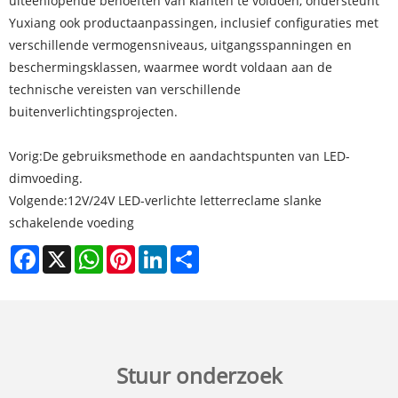
uiteenlopende behoeften van klanten te voldoen, ondersteunt
Yuxiang ook productaanpassingen, inclusief configuraties met
verschillende vermogensniveaus, uitgangsspanningen en
beschermingsklassen, waarmee wordt voldaan aan de
technische vereisten van verschillende
buitenverlichtingsprojecten.
Vorig:
De gebruiksmethode en aandachtspunten van LED-
dimvoeding.
Volgende:
12V/24V LED-verlichte letterreclame slanke
schakelende voeding
Facebook
X
WhatsApp
Pinterest
LinkedIn
Share
Stuur onderzoek