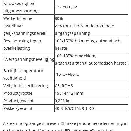
Nauwkeurigheid
12V en 0,5V
uitgangsspanning
Werkefficiëntie
80%
Instelbaar
-5% tot +10% van de nominale
gelijkspanningsbereik
uitgangsspanning
Bescherming tegen
105-150% hikmodus, automatisch
overbelasting
herstel
100-135% diodeklem,
Overspanningsbeveiliging
uitgangsuitgang, automatisch herstel
Bedrijfstemperatuur
-15°C~+60°C
vochtigheid
Veiligheidscertificering
CE, ROHS
Productgrootte
155*44*21mm
Productgewicht
0,221 kg
Pakket/gewicht
40 STKS/CTN, 9,1 KG
Als een hoog aangeschreven Chinese productieonderneming in
de industrie, heeft Waterproof
LED-vermogen
Guangzhou