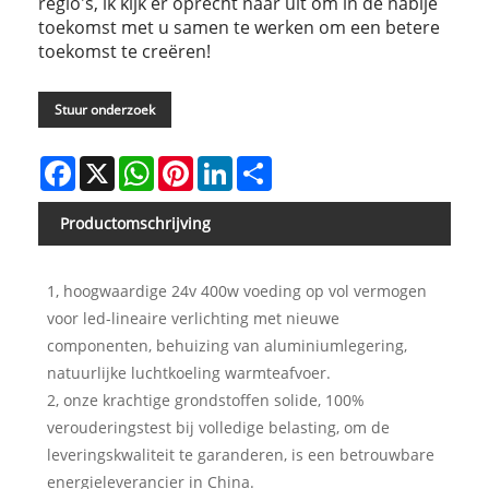
regio's, ik kijk er oprecht naar uit om in de nabije
toekomst met u samen te werken om een ​​betere
toekomst te creëren!
Stuur onderzoek
Facebook
X
WhatsApp
Pinterest
LinkedIn
Share
Productomschrijving
1, hoogwaardige 24v 400w voeding op vol vermogen
voor led-lineaire verlichting met nieuwe
componenten, behuizing van aluminiumlegering,
natuurlijke luchtkoeling warmteafvoer.
2, onze krachtige grondstoffen solide, 100%
verouderingstest bij volledige belasting, om de
leveringskwaliteit te garanderen, is een betrouwbare
energieleverancier in China.