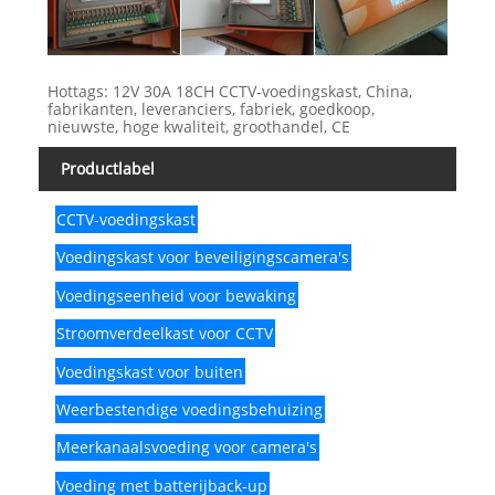
Hottags: 12V 30A 18CH CCTV-voedingskast, China,
fabrikanten, leveranciers, fabriek, goedkoop,
nieuwste, hoge kwaliteit, groothandel, CE
Productlabel
CCTV-voedingskast
Voedingskast voor beveiligingscamera's
Voedingseenheid voor bewaking
Stroomverdeelkast voor CCTV
Voedingskast voor buiten
Weerbestendige voedingsbehuizing
Meerkanaalsvoeding voor camera's
Voeding met batterijback-up