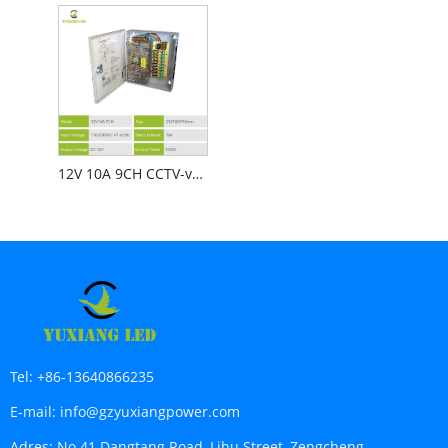
12V 10A 9CH CCTV-voedingskast
Tel:
+86-13640866235
E-mail:
info@gzyuxiangpower.com
Adres:
No.41 Dangtang Road, Lihu Street, Zengcheng